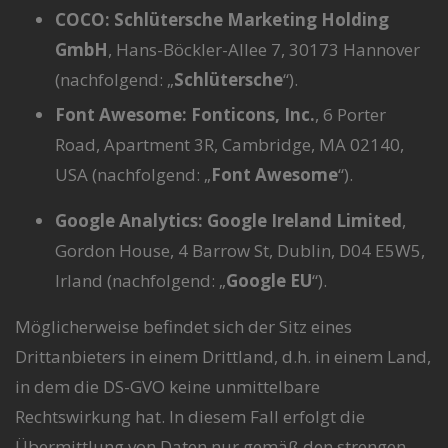
COCO: Schlütersche Marketing Holding
GmbH
, Hans-Böckler-Allee 7, 30173 Hannover
(nachfolgend: „
Schlütersche
“).
Font Awesome: Fonticons, Inc.
, 6 Porter
Road, Apartment 3R, Cambridge, MA 02140,
USA (nachfolgend: „
Font Awesome
“).
Google Analytics:
Google Ireland Limited
,
Gordon House, 4 Barrow St, Dublin, D04 E5W5,
Irland (nachfolgend: „
Google EU
“).
Möglicherweise befindet sich der Sitz eines
Drittanbieters in einem Drittland, d.h. in einem Land,
in dem die DS-GVO keine unmittelbare
Rechtswirkung hat. In diesem Fall erfolgt die
Übermittlung von Daten nur gemäß den strengen