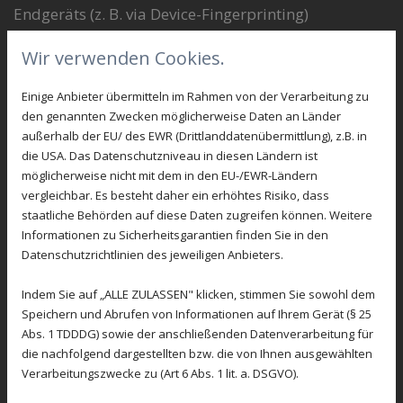
Endgeräts (z. B. via Device-Fingerprinting)
eingewilligt haben, erfolgt die Datenverarbeitung
Wir verwenden Cookies.
zusätzlich auf Grundlage von § 25 Abs. 1 TDDDG. Die
jeweilige Einwilligung ist jederzeit widerrufbar. Sind
Einige Anbieter übermitteln im Rahmen von der Verarbeitung zu
den genannten Zwecken möglicherweise Daten an Länder
Ihre Daten zur Vertragserfüllung oder zur
außerhalb der EU/ des EWR (Drittlanddatenübermittlung), z.B. in
Durchführung vorvertraglicher Maßnahmen
die USA. Das Datenschutzniveau in diesen Ländern ist
erforderlich, verarbeiten wir Ihre Daten auf
möglicherweise nicht mit dem in den EU-/EWR-Ländern
vergleichbar. Es besteht daher ein erhöhtes Risiko, dass
Grundlage des Art. 6 Abs. 1 lit. b DS-GVO. Des
staatliche Behörden auf diese Daten zugreifen können. Weitere
Weiteren verarbeiten wir Ihre Daten, sofern diese zur
Informationen zu Sicherheitsgarantien finden Sie in den
Datenschutzrichtlinien des jeweiligen Anbieters.
Erfüllung einer rechtlichen Verpflichtung
erforderlich sind, auf Grundlage von Art. 6 Abs. 1 lit.
Indem Sie auf „ALLE ZULASSEN" klicken, stimmen Sie sowohl dem
c DS-GVO. Die Datenverarbeitung kann ferner auf
Speichern und Abrufen von Informationen auf Ihrem Gerät (§ 25
Abs. 1 TDDDG) sowie der anschließenden Datenverarbeitung für
Grundlage unseres berechtigten Interesses nach Art.
die nachfolgend dargestellten bzw. die von Ihnen ausgewählten
6 Abs. 1 lit. f DS-GVO erfolgen. Über die jeweils im
Verarbeitungszwecke zu (Art 6 Abs. 1 lit. a. DSGVO).
Einzelfall einschlägigen Rechtsgrundlagen wird in